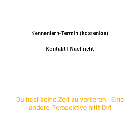
Kontaktiere mich:
Kennenlern-Termin (kostenlos)
Kontakt | Nachricht
Wir entwickeln gemeinsam Deine Persönlichkeit
und Dein Selbstbewusstsein weiter, ohne dass Du
Dich verbiegen musst!
Du hast keine Zeit zu verlieren - Eine
andere Perspektive hilft Dir!